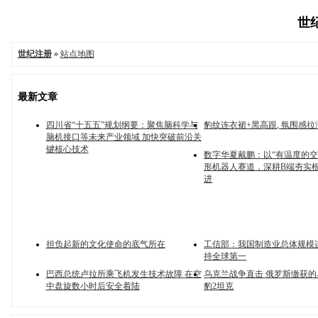
世纪
世纪注册
»
站点地图
最新文章
四川省“十五五”规划纲要：聚焦脑科学与
豹纹连衣裙+黑高跟, 氛围感拉
脑机接口等未来产业领域 加快突破前沿关
键核心技术
数字华夏戴鹏：以“有温度的交
形机器人赛道，深耕B端夯实
进
担负起新的文化使命的底气所在
工信部：我国制造业总体规模连
持全球第一
巴西总统卢拉所乘飞机发生技术故障 在空
乌克兰战争直击 俄罗斯缴获
中盘旋数小时后安全着陆
豹2坦克