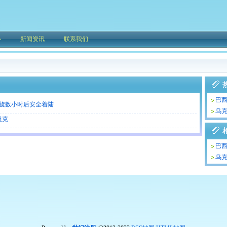
心
新闻资讯
联系我们
巴
盘旋数小时后安全着陆
小
乌克
坦克
巴
小
乌克